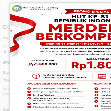
Contact Us
Head Office
Graha Pool Lt.2 No.201, Jl.Merdeka No.110 Kel.Ciwaringin,
Bogor 16124
Branch Office
Gedung Sovoism, Jl.Dokter Cipto No.18 - 20 Kebon
Agung, Semarang Jawa Tengah
NextSPACE, Jl. Trunojoyo No.11, Citarum, Kec. Bandung
Wetan, Kota Bandung, Jawa Barat 40115
Services