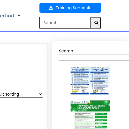
Training Schedule
ontact
Search