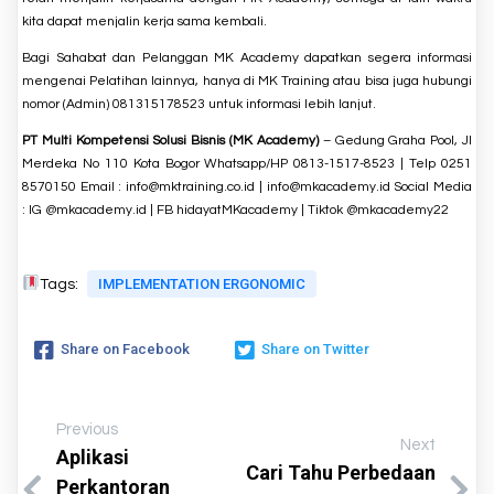
kita dapat menjalin kerja sama kembali.
Bagi Sahabat dan Pelanggan MK Academy dapatkan segera informasi
mengenai
Pelatihan
lainnya, hanya di
MK Training
atau bisa juga hubungi
nomor (Admin)
081315178523
untuk informasi lebih lanjut.
PT Multi Kompetensi Solusi Bisnis (MK Academy)
– Gedung Graha Pool, Jl
Merdeka No 110 Kota Bogor Whatsapp/HP 0813-1517-8523 | Telp 0251
8570150 Email : info@mktraining.co.id | info@mkacademy.id Social Media
: IG
@mkacademy.id
| FB
hidayatMKacademy
| Tiktok
@mkacademy22
IMPLEMENTATION ERGONOMIC
Tags:
Share on Facebook
Share on Twitter
Previous
Next
Aplikasi
Cari Tahu Perbedaan
Perkantoran