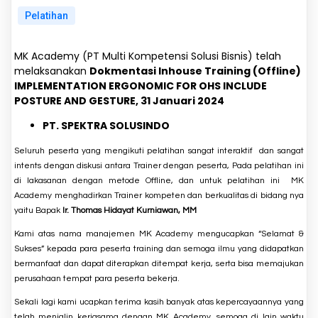
Pelatihan
MK Academy (PT Multi Kompetensi Solusi Bisnis) telah
melaksanakan
Dokmentasi Inhouse Training (Offline)
IMPLEMENTATION ERGONOMIC FOR OHS INCLUDE
POSTURE AND GESTURE, 31 Januari 2024
PT. SPEKTRA SOLUSINDO
Seluruh peserta yang mengikuti pelatihan sangat interaktif dan sangat
intents dengan diskusi antara Trainer dengan peserta, Pada pelatihan ini
di lakasanan dengan metode Offline, dan untuk pelatihan ini MK
Academy menghadirkan Trainer kompeten dan berkualitas di bidang nya
yaitu Bapak
Ir. Thomas Hidayat Kurniawan, MM
Kami atas nama manajemen MK Academy mengucapkan “Selamat &
Sukses” kepada para peserta training dan semoga ilmu yang didapatkan
bermanfaat dan dapat diterapkan ditempat kerja, serta bisa memajukan
perusahaan tempat para peserta bekerja.
Sekali lagi kami ucapkan terima kasih banyak atas kepercayaannya yang
telah menjalin kerjasama dengan MK Academy, semoga di lain waktu