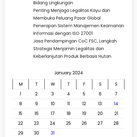
Bidang Lingkungan
Penting Menjaga Legalitas Kayu dan
Membuka Peluang Pasar Global
Penerapan Sistem Manajemen Keamanan
Informasi dengan ISO 27001
Jasa Pendampingan CoC FSC, Langkah
Strategis Menjamin Legalitas dan
Keberlanjutan Produk Berbasis Hutan
January 2024
M
T
W
T
F
S
S
1
2
3
4
5
6
7
8
9
10
11
12
13
14
15
16
17
18
19
20
21
22
23
24
25
26
27
28
29
30
31