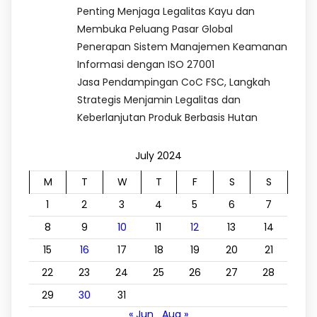
Penting Menjaga Legalitas Kayu dan
Membuka Peluang Pasar Global
Penerapan Sistem Manajemen Keamanan
Informasi dengan ISO 27001
Jasa Pendampingan CoC FSC, Langkah
Strategis Menjamin Legalitas dan
Keberlanjutan Produk Berbasis Hutan
July 2024
M
T
W
T
F
S
S
1
2
3
4
5
6
7
8
9
10
11
12
13
14
15
16
17
18
19
20
21
22
23
24
25
26
27
28
29
30
31
« Jun
Aug »