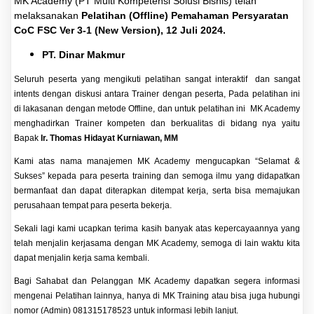
MK Academy (PT Multi Kompetensi Solusi Bisnis) telah
melaksanakan
Pelatihan (Offline) Pemahaman Persyaratan
CoC FSC Ver 3-1 (New Version), 12 Juli 2024.
PT. Dinar Makmur
Seluruh peserta yang mengikuti pelatihan sangat interaktif dan sangat
intents dengan diskusi antara Trainer dengan peserta, Pada pelatihan ini
di lakasanan dengan metode Offline, dan untuk pelatihan ini MK Academy
menghadirkan Trainer kompeten dan berkualitas di bidang nya yaitu
Bapak
Ir. Thomas Hidayat Kurniawan, MM
Kami atas nama manajemen MK Academy mengucapkan “Selamat &
Sukses” kepada para peserta training dan semoga ilmu yang didapatkan
bermanfaat dan dapat diterapkan ditempat kerja, serta bisa memajukan
perusahaan tempat para peserta bekerja.
Sekali lagi kami ucapkan terima kasih banyak atas kepercayaannya yang
telah menjalin kerjasama dengan MK Academy, semoga di lain waktu kita
dapat menjalin kerja sama kembali.
Bagi Sahabat dan Pelanggan MK Academy dapatkan segera informasi
mengenai
Pelatihan
lainnya, hanya di
MK Training
atau bisa juga hubungi
nomor (Admin)
081315178523
untuk informasi lebih lanjut.