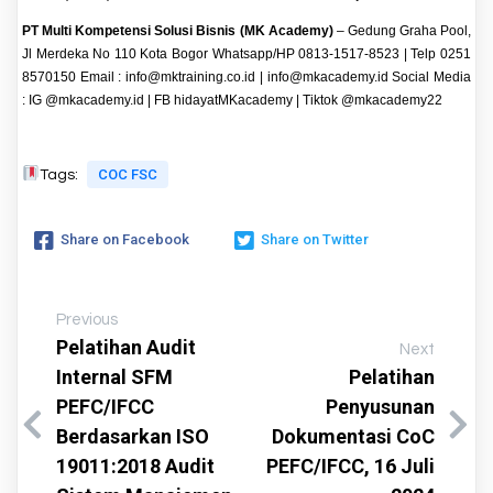
PT Multi Kompetensi Solusi Bisnis (MK Academy)
– Gedung Graha Pool,
Jl Merdeka No 110 Kota Bogor
Whatsapp/HP 0813-1517-8523 | Telp 0251
8570150
Email : info@mktraining.co.id | info@mkacademy.id
Social Media
: IG
@mkacademy.id
| FB
hidayatMKacademy
| Tiktok
@mkacademy22
COC FSC
Tags:
Share on Facebook
Share on Twitter
Previous
Pelatihan Audit
Next
Internal SFM
Pelatihan
PEFC/IFCC
Penyusunan
Berdasarkan ISO
Dokumentasi CoC
19011:2018 Audit
PEFC/IFCC, 16 Juli