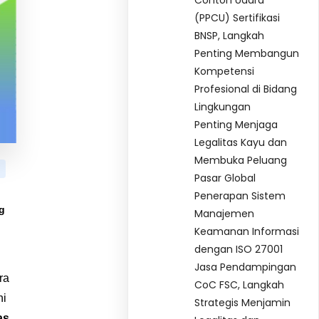
Contoh Udara
(PPCU) Sertifikasi
BNSP, Langkah
Penting Membangun
Kompetensi
Profesional di Bidang
Lingkungan
Penting Menjaga
Legalitas Kayu dan
Membuka Peluang
Pasar Global
Penerapan Sistem
g
Manajemen
Keamanan Informasi
dengan ISO 27001
Jasa Pendampingan
ra
CoC FSC, Langkah
ni
Strategis Menjamin
as