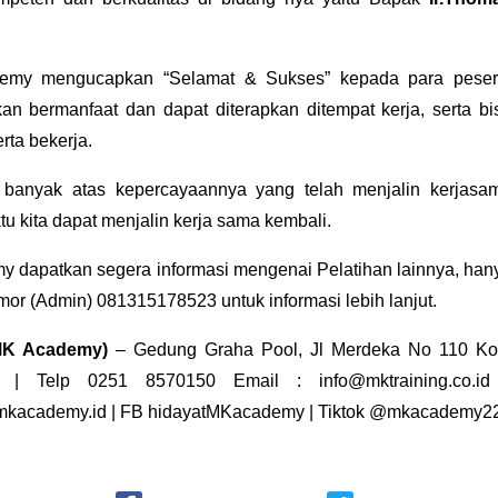
my mengucapkan “Selamat & Sukses” kepada para peser
an bermanfaat dan dapat diterapkan ditempat kerja, serta bi
ta bekerja.
h banyak atas kepercayaannya yang telah menjalin kerjasa
 kita dapat menjalin kerja sama kembali.
y dapatkan segera informasi mengenai
Pelatihan
lainnya, han
omor (Admin)
081315178523
untuk informasi lebih lanjut.
(MK Academy)
– Gedung Graha Pool, Jl Merdeka No 110 Ko
 | Telp 0251 8570150 Email : info@mktraining.co.id
kacademy.id
| FB
hidayatMKacademy
| Tiktok
@mkacademy2