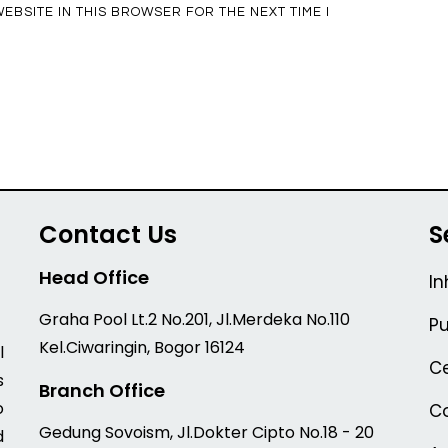
EBSITE IN THIS BROWSER FOR THE NEXT TIME I
Contact Us
S
Head Office
In
Graha Pool Lt.2 No.201, Jl.Merdeka No.110
Pu
Kel.Ciwaringin, Bogor 16124
l
Ce
s
Branch Office
o
Co
Gedung Sovoism, Jl.Dokter Cipto No.18 - 20
d