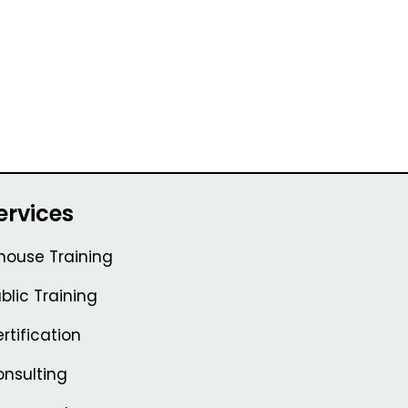
ervices
house Training
blic Training
rtification
nsulting