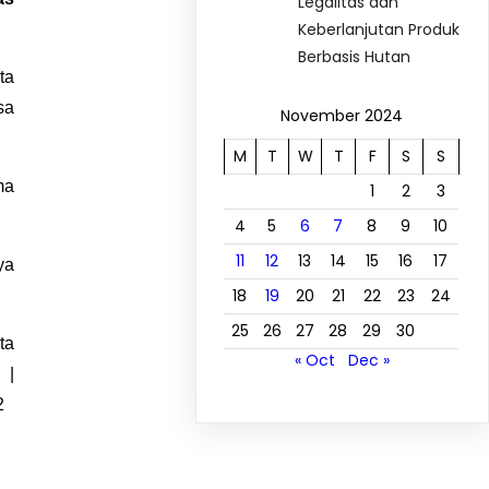
Legalitas dan
Keberlanjutan Produk
Berbasis Hutan
ta
sa
November 2024
M
T
W
T
F
S
S
ma
1
2
3
4
5
6
7
8
9
10
11
12
13
14
15
16
17
ya
18
19
20
21
22
23
24
25
26
27
28
29
30
ta
« Oct
Dec »
 |
2