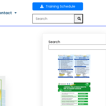
Training Schedule
ontact
Search