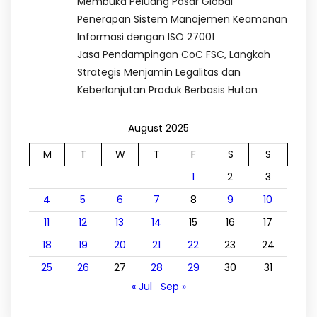
Membuka Peluang Pasar Global
Penerapan Sistem Manajemen Keamanan
Informasi dengan ISO 27001
Jasa Pendampingan CoC FSC, Langkah
Strategis Menjamin Legalitas dan
Keberlanjutan Produk Berbasis Hutan
August 2025
M
T
W
T
F
S
S
1
2
3
4
5
6
7
8
9
10
11
12
13
14
15
16
17
18
19
20
21
22
23
24
25
26
27
28
29
30
31
« Jul
Sep »