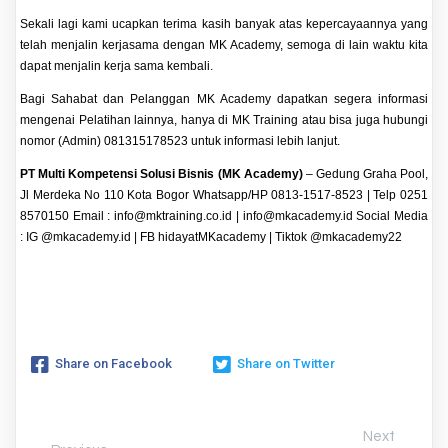
Sekali lagi kami ucapkan terima kasih banyak atas kepercayaannya yang
telah menjalin kerjasama dengan MK Academy, semoga di lain waktu kita
dapat menjalin kerja sama kembali.
Bagi Sahabat dan Pelanggan MK Academy dapatkan segera informasi
mengenai
Pelatihan
lainnya, hanya di
MK Training
atau bisa juga hubungi
nomor (Admin)
081315178523
untuk informasi lebih lanjut.
PT Multi Kompetensi Solusi Bisnis (MK Academy)
– Gedung Graha Pool,
Jl Merdeka No 110 Kota Bogor Whatsapp/HP 0813-1517-8523 | Telp 0251
8570150 Email : info@mktraining.co.id | info@mkacademy.id Social Media
: IG
@mkacademy.id
| FB
hidayatMKacademy
| Tiktok
@mkacademy22
Share on Facebook
Share on Twitter
Next