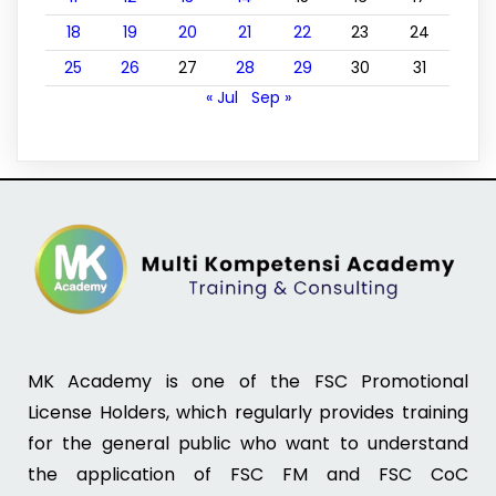
18
19
20
21
22
23
24
25
26
27
28
29
30
31
« Jul
Sep »
MK Academy is one of the FSC Promotional
License Holders, which regularly provides training
for the general public who want to understand
the application of FSC FM and FSC CoC