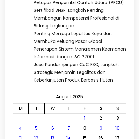
Petugas Pengambil Contoh Udara (PPCU)
Sertifikasi BNSP, Langkah Penting
Membangun Kompetensi Profesional di
Bidang Lingkungan
Penting Menjaga Legalitas Kayu dan
Membuka Peluang Pasar Global
Penerapan Sistem Manajemen Keamanan
Informasi dengan ISO 27001
Jasa Pendampingan CoC FSC, Langkah
Strategis Menjamin Legalitas dan
Keberlanjutan Produk Berbasis Hutan
August 2025
M
T
W
T
F
S
S
1
2
3
4
5
6
7
8
9
10
11
12
13
14
15
16
17