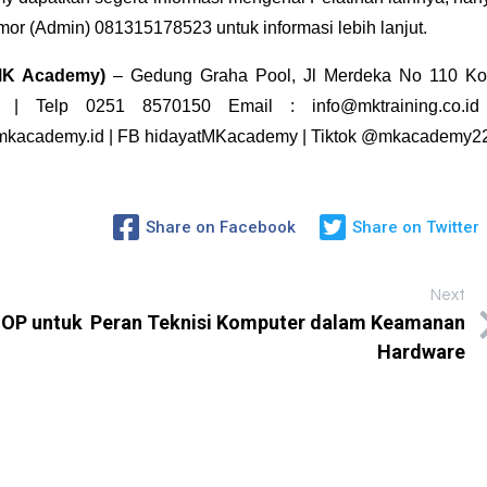
omor (Admin)
081315178523
untuk informasi lebih lanjut.
(MK Academy)
– Gedung Graha Pool, Jl Merdeka No 110 Ko
 | Telp 0251 8570150 Email : info@mktraining.co.id
kacademy.id
| FB
hidayatMKacademy
| Tiktok
@mkacademy2
Share on Facebook
Share on Twitter
Next
OP untuk
Peran Teknisi Komputer dalam Keamanan
Hardware