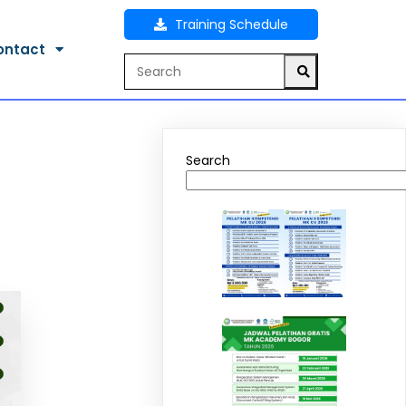
Training Schedule
ontact
Search