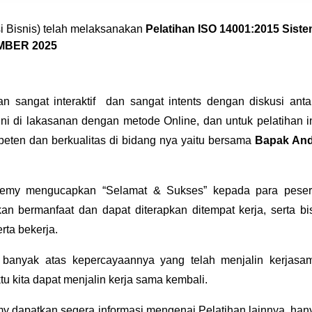
 Bisnis) telah melaksanakan
Pelatihan ISO 14001:2015 Sist
EMBER 2025
an sangat interaktif dan sangat intents dengan diskusi anta
ini di lakasanan dengan metode Online, dan untuk pelatihan i
ten dan berkualitas di bidang nya yaitu bersama
Bapak And
my mengucapkan “Selamat & Sukses” kepada para peser
an bermanfaat dan dapat diterapkan ditempat kerja, serta bi
ta bekerja.
h banyak atas kepercayaannya yang telah menjalin kerjasa
 kita dapat menjalin kerja sama kembali.
y dapatkan segera informasi mengenai
Pelatihan
lainnya, han