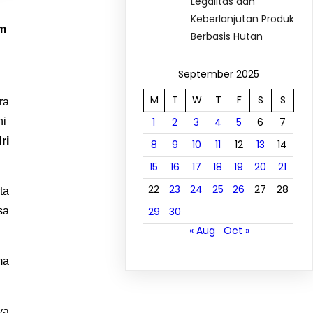
Legalitas dan
Keberlanjutan Produk
em
Berbasis Hutan
September 2025
M
T
W
T
F
S
S
ra
1
2
3
4
5
6
7
ni
ri
8
9
10
11
12
13
14
15
16
17
18
19
20
21
22
23
24
25
26
27
28
ta
29
30
sa
« Aug
Oct »
ma
ya