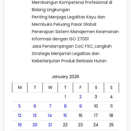
Membangun Kompetensi Profesional di
Bidang Lingkungan
Penting Menjaga Legalitas Kayu dan
Membuka Peluang Pasar Global
Penerapan Sistem Manajemen Keamanan
Informasi dengan ISO 27001
Jasa Pendampingan CoC FSC, Langkah
Strategis Menjamin Legalitas dan
Keberlanjutan Produk Berbasis Hutan
January 2026
M
T
W
T
F
S
S
1
2
3
4
5
6
7
8
9
10
11
12
13
14
15
16
17
18
19
20
21
22
23
24
25