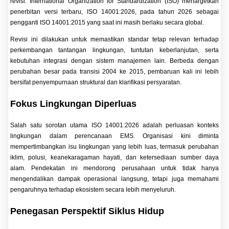
revisi. International Organization for Standardization (ISO) menargetkan
penerbitan versi terbaru, ISO 14001:2026, pada tahun 2026 sebagai
pengganti ISO 14001:2015 yang saat ini masih berlaku secara global.
Revisi ini dilakukan untuk memastikan standar tetap relevan terhadap
perkembangan tantangan lingkungan, tuntutan keberlanjutan, serta
kebutuhan integrasi dengan sistem manajemen lain. Berbeda dengan
perubahan besar pada transisi 2004 ke 2015, pembaruan kali ini lebih
bersifat penyempurnaan struktural dan klarifikasi persyaratan.
Fokus Lingkungan Diperluas
Salah satu sorotan utama ISO 14001:2026 adalah perluasan konteks
lingkungan dalam perencanaan EMS. Organisasi kini diminta
mempertimbangkan isu lingkungan yang lebih luas, termasuk perubahan
iklim, polusi, keanekaragaman hayati, dan ketersediaan sumber daya
alam. Pendekatan ini mendorong perusahaan untuk tidak hanya
mengendalikan dampak operasional langsung, tetapi juga memahami
pengaruhnya terhadap ekosistem secara lebih menyeluruh.
Penegasan Perspektif Siklus Hidup