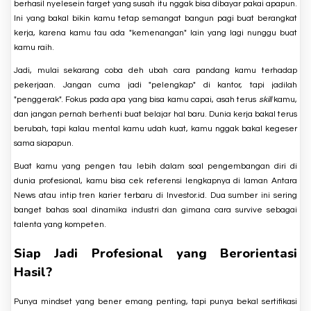
berhasil nyelesein target yang susah itu nggak bisa dibayar pakai apapun.
Ini yang bakal bikin kamu tetap semangat bangun pagi buat berangkat
kerja, karena kamu tau ada "kemenangan" lain yang lagi nunggu buat
kamu raih.
Jadi, mulai sekarang coba deh ubah cara pandang kamu terhadap
pekerjaan. Jangan cuma jadi "pelengkap" di kantor, tapi jadilah
"penggerak". Fokus pada apa yang bisa kamu capai, asah terus
skill
kamu,
dan jangan pernah berhenti buat belajar hal baru. Dunia kerja bakal terus
berubah, tapi kalau mental kamu udah kuat, kamu nggak bakal kegeser
sama siapapun.
Buat kamu yang pengen tau lebih dalam soal pengembangan diri di
dunia profesional, kamu bisa cek referensi lengkapnya di laman
Antara
News
atau intip tren karier terbaru di
Investor.id
. Dua sumber ini sering
banget bahas soal dinamika industri dan gimana cara survive sebagai
talenta yang kompeten.
Siap Jadi Profesional yang Berorientasi
Hasil?
Punya mindset yang bener emang penting, tapi punya bekal sertifikasi