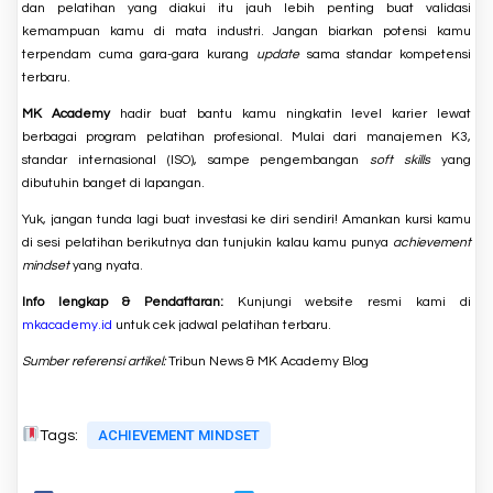
dan pelatihan yang diakui itu jauh lebih penting buat validasi
kemampuan kamu di mata industri. Jangan biarkan potensi kamu
terpendam cuma gara-gara kurang
update
sama standar kompetensi
terbaru.
MK Academy
hadir buat bantu kamu ningkatin level karier lewat
berbagai program pelatihan profesional. Mulai dari manajemen K3,
standar internasional (ISO), sampe pengembangan
soft skills
yang
dibutuhin banget di lapangan.
Yuk, jangan tunda lagi buat investasi ke diri sendiri! Amankan kursi kamu
di sesi pelatihan berikutnya dan tunjukin kalau kamu punya
achievement
mindset
yang nyata.
Info lengkap & Pendaftaran:
Kunjungi website resmi kami di
mkacademy.id
untuk cek jadwal pelatihan terbaru.
Sumber referensi artikel:
Tribun News
&
MK Academy Blog
ACHIEVEMENT MINDSET
Tags: