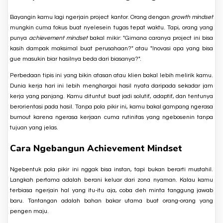
Bayangin kamu lagi ngerjain project kantor. Orang dengan
growth mindset
mungkin cuma fokus buat nyelesein tugas tepat waktu. Tapi, orang yang
punya
achievement mindset
bakal mikir: "Gimana caranya project ini bisa
kasih dampak maksimal buat perusahaan?" atau "Inovasi apa yang bisa
gue masukin biar hasilnya beda dari biasanya?".
Perbedaan tipis ini yang bikin atasan atau klien bakal lebih melirik kamu.
Dunia kerja hari ini lebih menghargai hasil nyata daripada sekadar jam
kerja yang panjang. Kamu dituntut buat jadi solutif, adaptif, dan tentunya
berorientasi pada hasil. Tanpa pola pikir ini, kamu bakal gampang ngerasa
burnout karena ngerasa kerjaan cuma rutinitas yang ngebosenin tanpa
tujuan yang jelas.
Cara Ngebangun Achievement Mindset
Ngebentuk pola pikir ini nggak bisa instan, tapi bukan berarti mustahil.
Langkah pertama adalah berani keluar dari zona nyaman. Kalau kamu
terbiasa ngerjain hal yang itu-itu aja, coba deh minta tanggung jawab
baru. Tantangan adalah bahan bakar utama buat orang-orang yang
pengen maju.