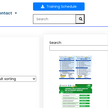
Training Schedule
ontact
Search