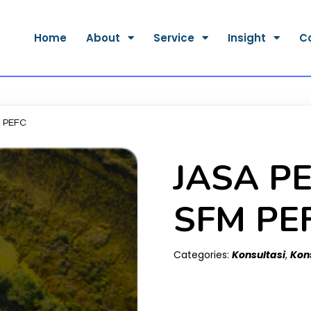
Home
About
Service
Insight
C
 PEFC
JASA P
SFM PE
Categories:
Konsultasi
,
Kons