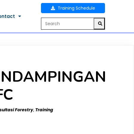
Training Schedule
ontact
ENDAMPINGAN
FC
ultasi Forestry
,
Training