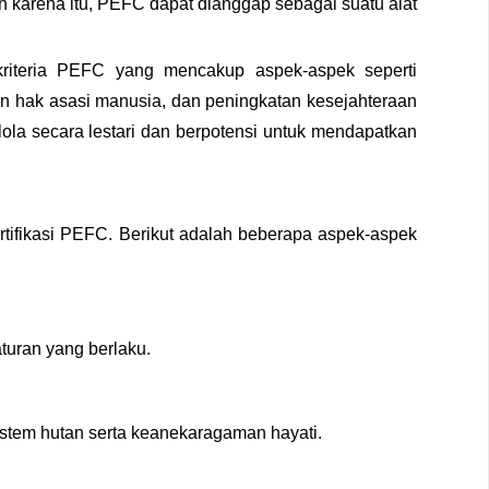
h karena itu, PEFС dapat dianggap sebagai suatu alat
kriteria PEFС yang mencakup aspek-aspek seperti
gan hak asasi manusia, dan peningkatan kesejahteraan
ola secara lestari dan berpotensi untuk mendapatkan
tifikasi PEFС. Berikut adalah beberapa aspek-aspek
uran yang berlaku.
stem hutan serta keanekaragaman hayati.