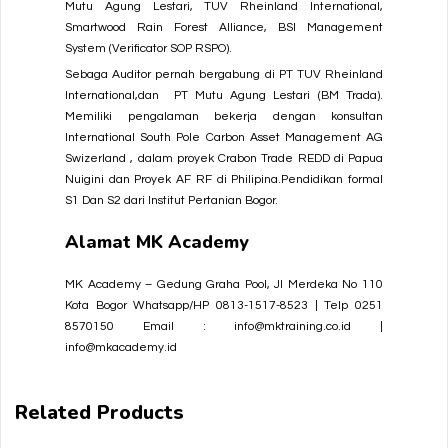
Mutu Agung Lestari, TUV Rheinland International,
Smartwood Rain Forest Alliance, BSI Management
System (Verificator SOP RSPO).
Sebaga Auditor pernah bergabung di PT TUV Rheinland
International,dan PT Mutu Agung Lestari (BM Trada).
Memiliki pengalaman bekerja dengan konsultan
International South Pole Carbon Asset Management AG
Swizerland , dalam proyek Crabon Trade REDD di Papua
Nuigini dan Proyek AF RF di Philipina.Pendidikan formal
S1 Dan S2 dari Institut Pertanian Bogor.
Alamat
MK Academy
MK Academy – Gedung Graha Pool, Jl Merdeka No 110
Kota Bogor
Whatsapp/HP 0813-1517-8523 | Telp 0251
8570150
Email : info@mktraining.co.id |
info@mkacademy.id
Related Products