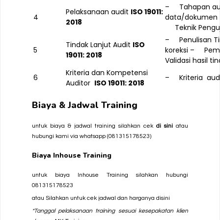
– Tahapan au
Pelaksanaan audit
ISO 19011:
4
data/dokumen
201
8
Teknik Penguj
– Penulisan Ti
Tindak Lanjut Audit
ISO
5
koreksi
– Peman
19011: 201
8
Validasi hasil ti
Kriteria dan Kompetensi
6
– Kriteria aud
Auditor
ISO 19011: 201
8
Biaya & Jadwal Training
untuk biaya & jadwal training silahkan cek
di sini
atau
hubungi kami via whatsapp (
081315178523
)
Biaya Inhouse Training
untuk biaya Inhouse Training silahkan hubungi
081315178523
atau Silahkan untuk cek jadwal dan harganya
disini
*Tanggal pelaksanaan training sesuai kesepakatan klien