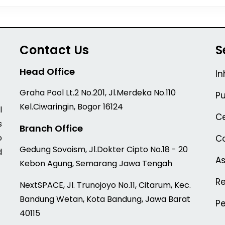
Contact Us
S
Head Office
In
Graha Pool Lt.2 No.201, Jl.Merdeka No.110
Pu
Kel.Ciwaringin, Bogor 16124
l
Ce
s
Branch Office
o
Co
Gedung Sovoism, Jl.Dokter Cipto No.18 - 20
d
A
Kebon Agung, Semarang Jawa Tengah
Re
NextSPACE, Jl. Trunojoyo No.11, Citarum, Kec.
Bandung Wetan, Kota Bandung, Jawa Barat
P
40115