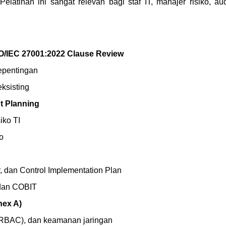
atihan ini sangat relevan bagi staf IT, manajer risiko, aud
SO/IEC 27001:2022 Clause Review
epentingan
ksisting
t Planning
siko TI
o
 dan Control Implementation Plan
 dan COBIT
nex A)
 (RBAC), dan keamanan jaringan