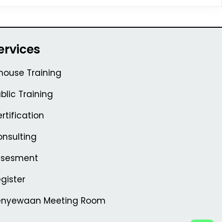
ervices
house Training
blic Training
rtification
nsulting
ssesment
gister
enyewaan Meeting Room