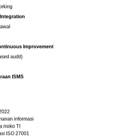
orking
Integration
 awal
Continuous Improvement
based audit)
araan ISMS
:2022
anan informasi
 risiko TI
asi ISO 27001