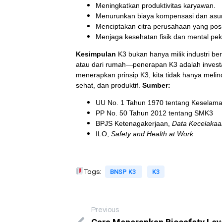
Meningkatkan produktivitas karyawan.
Menurunkan biaya kompensasi dan asur
Menciptakan citra perusahaan yang posit
Menjaga kesehatan fisik dan mental pek
Kesimpulan
K3 bukan hanya milik industri be
atau dari rumah—penerapan K3 adalah investa
menerapkan prinsip K3, kita tidak hanya melind
sehat, dan produktif.
Sumber:
UU No. 1 Tahun 1970 tentang Keselama
PP No. 50 Tahun 2012 tentang SMK3
BPJS Ketenagakerjaan,
Data Kecelakaa
ILO,
Safety and Health at Work
BNSP K3
K3
Tags:
Previous