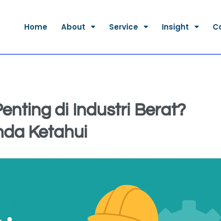
Home
About
Service
Insight
C
nting di Industri Berat?
nda Ketahui