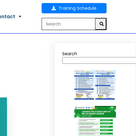
Training Schedule
ontact
Search