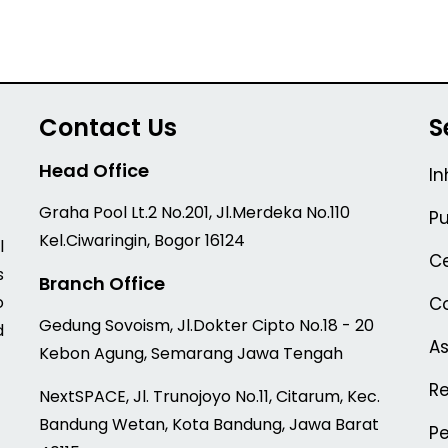
Contact Us
S
Head Office
In
Graha Pool Lt.2 No.201, Jl.Merdeka No.110
Pu
Kel.Ciwaringin, Bogor 16124
l
Ce
s
Branch Office
o
Co
Gedung Sovoism, Jl.Dokter Cipto No.18 - 20
d
A
Kebon Agung, Semarang Jawa Tengah
Re
NextSPACE, Jl. Trunojoyo No.11, Citarum, Kec.
Bandung Wetan, Kota Bandung, Jawa Barat
P