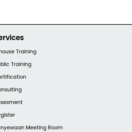
ervices
house Training
blic Training
rtification
nsulting
ssesment
gister
enyewaan Meeting Room