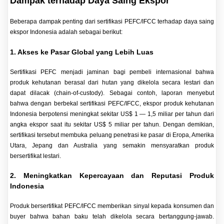
Dampak terhadap Daya Saing Ekspor
Beberapa dampak penting dari sertifikasi PEFC/IFCC terhadap daya saing
ekspor Indonesia adalah sebagai berikut:
1. Akses ke Pasar Global yang Lebih Luas
Sertifikasi PEFC menjadi jaminan bagi pembeli internasional bahwa
produk kehutanan berasal dari hutan yang dikelola secara lestari dan
dapat dilacak (chain-of-custody). Sebagai contoh, laporan menyebut
bahwa dengan berbekal sertifikasi PEFC/IFCC, ekspor produk kehutanan
Indonesia berpotensi meningkat sekitar US$ 1 — 1,5 miliar per tahun dari
angka ekspor saat itu sekitar US$ 5 miliar per tahun. Dengan demikian,
sertifikasi tersebut membuka peluang penetrasi ke pasar di Eropa, Amerika
Utara, Jepang dan Australia yang semakin mensyaratkan produk
bersertifikat lestari.
2. Meningkatkan Kepercayaan dan Reputasi Produk
Indonesia
Produk bersertifikat PEFC/IFCC memberikan sinyal kepada konsumen dan
buyer bahwa bahan baku telah dikelola secara bertanggung-jawab.