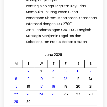
Bidang Lingkungan
Penting Menjaga Legalitas Kayu dan
Membuka Peluang Pasar Global
Penerapan Sistem Manajemen Keamanan
Informasi dengan ISO 27001
Jasa Pendampingan CoC FSC, Langkah
Strategis Menjamin Legalitas dan
Keberlanjutan Produk Berbasis Hutan
June 2026
M
T
W
T
F
S
S
1
2
3
4
5
6
7
8
9
10
11
12
13
14
15
16
17
18
19
20
21
22
23
24
25
26
27
28
29
30