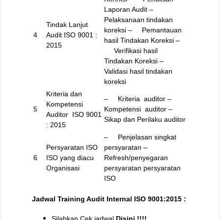
Laporan Audit
–
Pelaksanaan tindakan
Tindak Lanjut
koreksi
– Pemantauan
4
Audit ISO 9001 :
hasil Tindakan Koreksi
–
2015
Verifikasi hasil
Tindakan Koreksi
–
Validasi hasil tindakan
koreksi
Kriteria dan
– Kriteria auditor
–
Kompetensi
5
Kompetensi auditor
–
Auditor ISO 9001
Sikap dan Perilaku auditor
: 2015
– Penjelasan singkat
Persyaratan ISO
persyaratan
–
6
ISO yang diacu
Refresh/penyegaran
Organisasi
persyaratan persyaratan
ISO
Jadwal Training Audit Internal ISO 9001:2015 :
Silahkan Cek jadwal
Disini !!!!