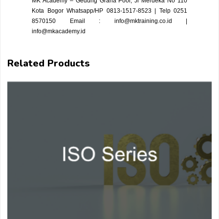
MK Academy – Gedung Graha Pool, Jl Merdeka No 110
Kota Bogor
Whatsapp/HP 0813-1517-8523 | Telp 0251
8570150
Email : info@mktraining.co.id |
info@mkacademy.id
Related Products