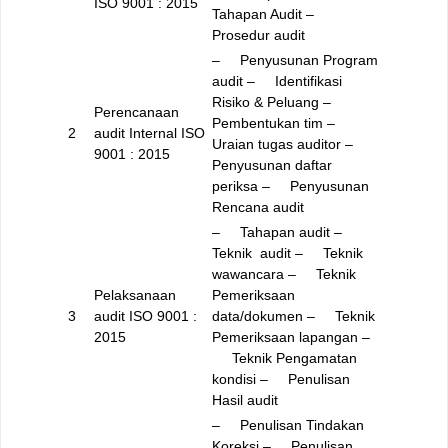
ISO 9001 : 2015
Tahapan Audit
–
Prosedur audit
– Penyusunan Program
audit
– Identifikasi
Risiko & Peluang
–
Perencanaan
Pembentukan tim
–
2
audit Internal ISO
Uraian tugas auditor
–
9001 : 2015
Penyusunan daftar
periksa
– Penyusunan
Rencana audit
– Tahapan audit
–
Teknik audit
– Teknik
wawancara
– Teknik
Pelaksanaan
Pemeriksaan
3
audit ISO 9001 :
data/dokumen
– Teknik
2015
Pemeriksaan lapangan
–
Teknik Pengamatan
kondisi
– Penulisan
Hasil audit
– Penulisan Tindakan
Koreksi
– Penulisan