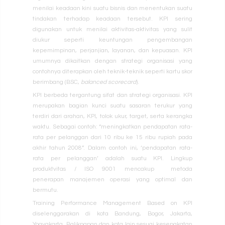
menilai keadaan kini suatu bisnis dan menentukan suatu
tindakan terhadap keadaan tersebut. KPI sering
digunakan untuk menilai aktivitas-aktivitas yang sulit
diukur seperti keuntungan pengembangan
kepemimpinan, perjanjian, layanan, dan kepuasan. KPI
umumnya dikaitkan dengan strategi organisasi yang
contohnya diterapkan oleh teknik-teknik seperti kartu skor
berimbang (BSC,
balanced scorecard
).
KPI berbeda tergantung sifat dan strategi organisasi. KPI
merupakan bagian kunci suatu sasaran terukur yang
terdiri dari arahan, KPI, tolok ukur, target, serta kerangka
waktu. Sebagai contoh: “meningkatkan pendapatan rata-
rata per pelanggan dari 10 ribu ke 15 ribu rupiah pada
akhir tahun 2008”. Dalam contoh ini, ‘pendapatan rata-
rata per pelanggan’ adalah suatu KPI. Lingkup
produktvitas / ISO 9001 mencakup metoda
penerapan
manajemen operasi
yang optimal dan
bermutu.
Training Performance Management Based on KPI
diselenggarakan di kota Bandung,
Bogor
, Jakarta,
Yogyakarta, Balikpapan dan kota lain sesuai kesepakatan