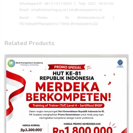
Whatsapp/HP 0813-1517-8523 | Telp 0251 8570150
Email : info@mktraining.co.id |
info@mkacademy.id
Social Media : IG
@mkacademy.id
|
FB
hidayatMKacademy
| Tiktok
@mkacademy22
Related Products