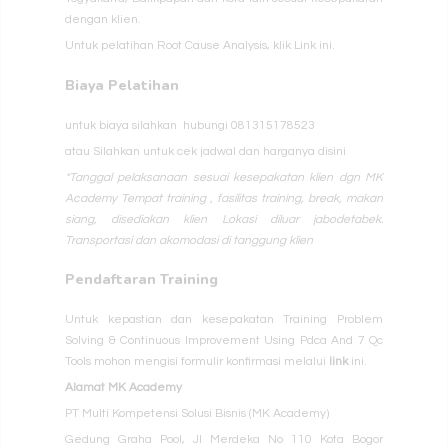
dengan klien.
Untuk pelatihan Root Cause Analysis, klik
Link
ini.
Biaya Pelatihan
untuk biaya silahkan hubungi
081315178523
atau Silahkan untuk cek jadwal dan harganya
disini
*Tanggal pelaksanaan sesuai kesepakatan klien dgn MK
Academy
Tempat training , fasilitas training, break, makan
siang, disediakan klien
Lokasi diluar jabodetabek.
Transportasi dan akomodasi di tanggung klien
Pendaftaran Training
Untuk kepastian dan kesepakatan Training Problem
Solving & Continuous Improvement Using Pdca And 7 Qc
Tools mohon mengisi formulir konfirmasi melalui
link
ini.
Alamat MK Academy
PT Multi Kompetensi Solusi Bisnis
(MK Academy)
Gedung Graha Pool, Jl Merdeka No 110 Kota Bogor