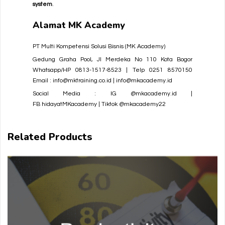
system
.
Alamat
MK Academy
PT Multi Kompetensi Solusi Bisnis
(MK Academy)
Gedung Graha Pool, Jl Merdeka No 110 Kota Bogor
Whatsapp/HP 0813-1517-8523 | Telp 0251 8570150
Email : info@mktraining.co.id |
info@mkacademy.id
Social Media : IG
@mkacademy.id
|
FB
hidayatMKacademy
| Tiktok
@mkacademy22
Related Products