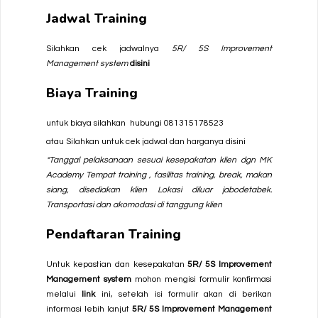
Jadwal Training
Silahkan cek jadwalnya
5R/ 5S Improvement
Management system
disini
Biaya Training
untuk biaya silahkan hubungi
081315178523
atau Silahkan untuk cek jadwal dan harganya
disini
*Tanggal pelaksanaan sesuai kesepakatan klien dgn MK
Academy
Tempat training , fasilitas training, break, makan
siang, disediakan klien
Lokasi diluar jabodetabek.
Transportasi dan akomodasi di tanggung klien
Pendaftaran Training
Untuk kepastian dan kesepakatan
5R/ 5S Improvement
Management system
mohon mengisi formulir konfirmasi
melalui
link
ini, setelah isi formulir akan di berikan
informasi lebih lanjut
5R/ 5S Improvement Management