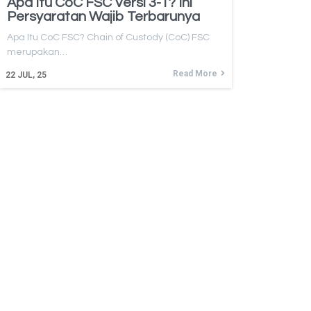
Apa Itu CoC FSC Versi 3-1? Ini
Persyaratan Wajib Terbarunya
Apa Itu CoC FSC? Chain of Custody (CoC) FSC
merupakan…
Read More
22
JUL, 25