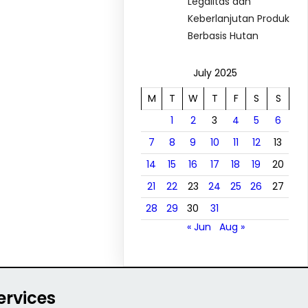
Legalitas dan
Keberlanjutan Produk
Berbasis Hutan
July 2025
M
T
W
T
F
S
S
1
2
3
4
5
6
7
8
9
10
11
12
13
14
15
16
17
18
19
20
21
22
23
24
25
26
27
28
29
30
31
« Jun
Aug »
ervices