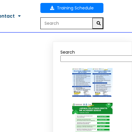
Training Schedule
ontact
Search