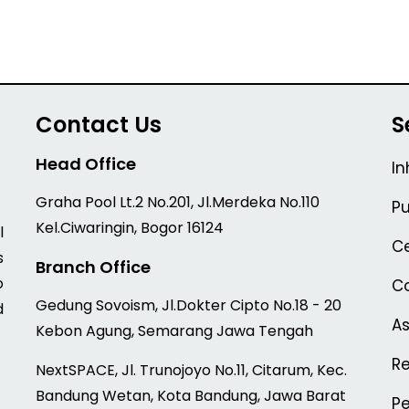
Contact Us
S
Head Office
In
Graha Pool Lt.2 No.201, Jl.Merdeka No.110
Pu
Kel.Ciwaringin, Bogor 16124
l
Ce
s
Branch Office
o
Co
Gedung Sovoism, Jl.Dokter Cipto No.18 - 20
d
A
Kebon Agung, Semarang Jawa Tengah
Re
NextSPACE, Jl. Trunojoyo No.11, Citarum, Kec.
Bandung Wetan, Kota Bandung, Jawa Barat
P