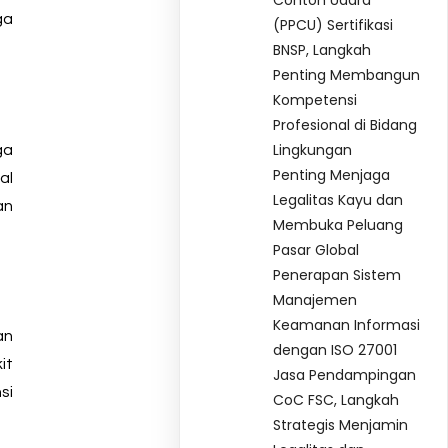
Contoh Udara
ga
(PPCU) Sertifikasi
BNSP, Langkah
Penting Membangun
Kompetensi
Profesional di Bidang
Lingkungan
ga
Penting Menjaga
al
Legalitas Kayu dan
an
Membuka Peluang
Pasar Global
Penerapan Sistem
Manajemen
Keamanan Informasi
an
dengan ISO 27001
it
Jasa Pendampingan
si
CoC FSC, Langkah
Strategis Menjamin