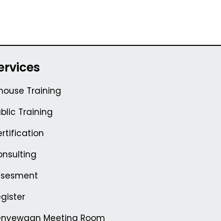
ervices
house Training
blic Training
rtification
nsulting
ssesment
gister
enyewaan Meeting Room