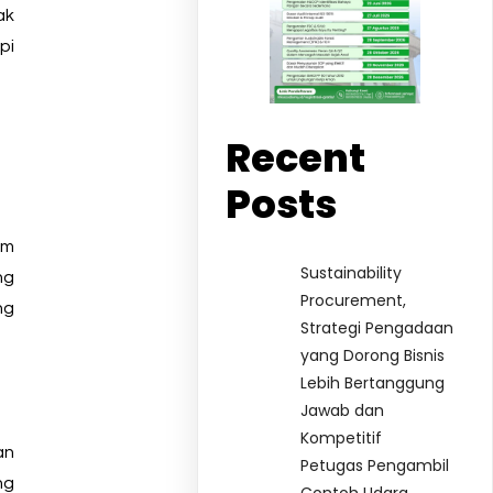
ak
pi
Recent
Posts
am
Sustainability
ng
Procurement,
ng
Strategi Pengadaan
yang Dorong Bisnis
Lebih Bertanggung
Jawab dan
Kompetitif
an
Petugas Pengambil
ng