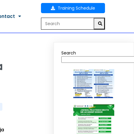
Training Schedule
ontact
Search
a
ja