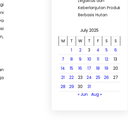
Legalitas dan
gi
Keberlanjutan Produk
ni
Berbasis Hutan
ya
si
July 2025
n,
M
T
W
T
F
S
S
1
2
3
4
5
6
7
8
9
10
11
12
13
14
15
16
17
18
19
20
an
21
22
23
24
25
26
27
ja
28
29
30
31
« Jun
Aug »