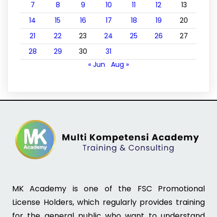
7
8
9
10
11
12
13
14
15
16
17
18
19
20
21
22
23
24
25
26
27
28
29
30
31
« Jun
Aug »
MK Academy is one of the FSC Promotional
License Holders, which regularly provides training
for the general public who want to understand