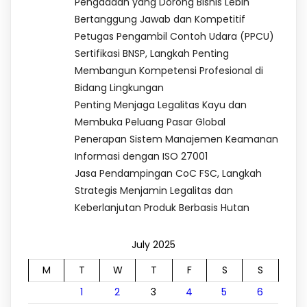
Pengadaan yang Dorong Bisnis Lebih
Bertanggung Jawab dan Kompetitif
Petugas Pengambil Contoh Udara (PPCU)
Sertifikasi BNSP, Langkah Penting
Membangun Kompetensi Profesional di
Bidang Lingkungan
Penting Menjaga Legalitas Kayu dan
Membuka Peluang Pasar Global
Penerapan Sistem Manajemen Keamanan
Informasi dengan ISO 27001
Jasa Pendampingan CoC FSC, Langkah
Strategis Menjamin Legalitas dan
Keberlanjutan Produk Berbasis Hutan
July 2025
M
T
W
T
F
S
S
1
2
3
4
5
6