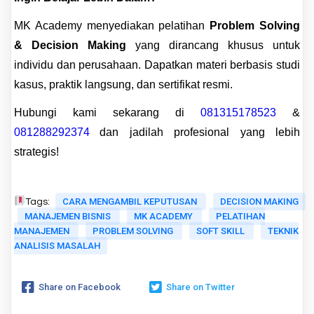
MK Academy menyediakan pelatihan
Problem Solving
& Decision Making
yang dirancang khusus untuk
individu dan perusahaan. Dapatkan materi berbasis studi
kasus, praktik langsung, dan sertifikat resmi.
Hubungi kami sekarang di
081315178523
&
081288292374
dan jadilah profesional yang lebih
strategis!
CARA MENGAMBIL KEPUTUSAN
DECISION MAKING
Tags:
MANAJEMEN BISNIS
MK ACADEMY
PELATIHAN
MANAJEMEN
PROBLEM SOLVING
SOFT SKILL
TEKNIK
ANALISIS MASALAH
Share on Facebook
Share on Twitter