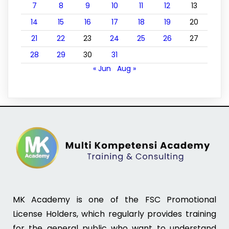
7
8
9
10
11
12
13
14
15
16
17
18
19
20
21
22
23
24
25
26
27
28
29
30
31
« Jun
Aug »
MK Academy is one of the FSC Promotional
License Holders, which regularly provides training
for the general public who want to understand