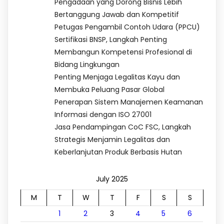
Pengadaan yang Dorong Bisnis Lebih
Bertanggung Jawab dan Kompetitif
Petugas Pengambil Contoh Udara (PPCU)
Sertifikasi BNSP, Langkah Penting
Membangun Kompetensi Profesional di
Bidang Lingkungan
Penting Menjaga Legalitas Kayu dan
Membuka Peluang Pasar Global
Penerapan Sistem Manajemen Keamanan
Informasi dengan ISO 27001
Jasa Pendampingan CoC FSC, Langkah
Strategis Menjamin Legalitas dan
Keberlanjutan Produk Berbasis Hutan
July 2025
M
T
W
T
F
S
S
1
2
3
4
5
6